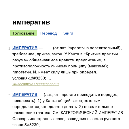
императив
Толкование
Перевод
Книги
ИМПЕРАТИВ
— (от лат. imperativus повелительный),
1
требование, приказ, закон. У Канта в «Критике прак тич.
разума» общезначимое нравств. предписание, в
противоположность личному принципу (максиме);
гипотетич. И. имеет силу лишь при определ.
условиях,&#8230; …
Философская энциклопедия
ИМПЕРАТИВ
— (лат., от imperare приводить в порядок,
2
повелевать). 1) у Канта общий закон, которым
определяется, что должно делать. 2) повелительное
наклонение глагола. См. КАТЕГОРИЧЕСКИЙ ИМПЕРАТИВ.
Словарь иностранных слов, вошедших в состав русского
языка.&#8230; …