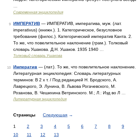
…
Современная энциклопедия
ИМПЕРАТИВ
— ИМПЕРАТИВ, императива, муж. (лат.
9
imperativus) (книжн.). 1. Категорическое, безусловное
требование (филос.). Категорический императив Канта. 2.
То же, что повелительное наклонение (грам.). Толковый
словарь Ушакова. Д.Н. Ушаков. 1935 1940 …
Толковый словарь Ушакова
Императив
— (лат.). То же, что повелительное наклонение.
10
Литературная энциклопедия: Словарь литературных
терминов: В 2 х т. / Под редакцией Н. Бродского, А.
Лаврецкого, Э. Лунина, В. Львова Рогачевского, М.
Розанова, В. Чешихина Ветринского. М.; Л.: Изд во Л …
Литературная энциклопедия
Страницы
Следующая
→
1
2
3
4
5
6
7
8
9
10
11
12
13