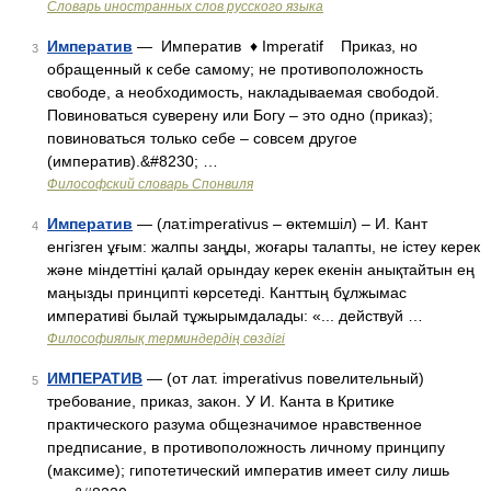
Словарь иностранных слов русского языка
Императив
— Императив ♦ Imperatif Приказ, но
3
обращенный к себе самому; не противоположность
свободе, а необходимость, накладываемая свободой.
Повиноваться суверену или Богу – это одно (приказ);
повиноваться только себе – совсем другое
(императив).&#8230; …
Философский словарь Спонвиля
Императив
— (лат.imperativus – өктемшіл) – И. Кант
4
енгізген ұғым: жалпы заңды, жоғары талапты, не істеу керек
және міндеттіні қалай орындау керек екенін анықтайтын ең
маңызды принципті көрсетеді. Канттың бұлжымас
императиві былай тұжырымдалады: «... действуй …
Философиялық терминдердің сөздігі
ИМПЕРАТИВ
— (от лат. imperativus повелительный)
5
требование, приказ, закон. У И. Канта в Критике
практического разума общезначимое нравственное
предписание, в противоположность личному принципу
(максиме); гипотетический императив имеет силу лишь