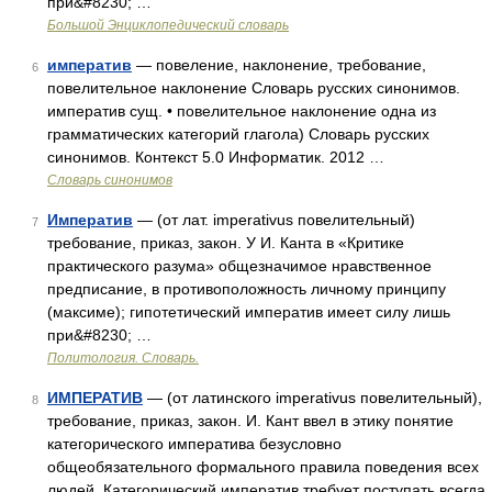
при&#8230; …
Большой Энциклопедический словарь
императив
— повеление, наклонение, требование,
6
повелительное наклонение Словарь русских синонимов.
императив сущ. • повелительное наклонение одна из
грамматических категорий глагола) Словарь русских
синонимов. Контекст 5.0 Информатик. 2012 …
Словарь синонимов
Императив
— (от лат. imperativus повелительный)
7
требование, приказ, закон. У И. Канта в «Критике
практического разума» общезначимое нравственное
предписание, в противоположность личному принципу
(максиме); гипотетический императив имеет силу лишь
при&#8230; …
Политология. Словарь.
ИМПЕРАТИВ
— (от латинского imperativus повелительный),
8
требование, приказ, закон. И. Кант ввел в этику понятие
категорического императива безусловно
общеобязательного формального правила поведения всех
людей. Категорический императив требует поступать всегда